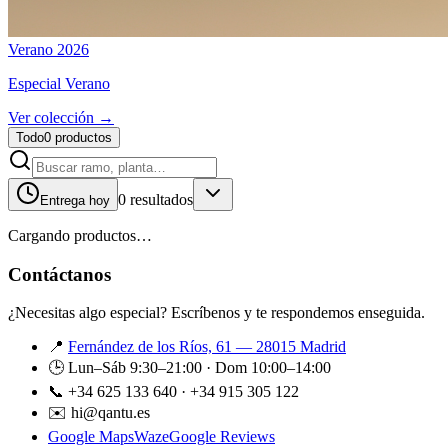
Verano 2026
Especial Verano
Ver colección →
Todo
0
productos
0
resultado
s
Entrega hoy
Cargando productos…
Contáctanos
¿Necesitas algo especial? Escríbenos y te respondemos enseguida.
📍
Fernández de los Ríos, 61 — 28015 Madrid
🕒 Lun–Sáb 9:30–21:00 · Dom 10:00–14:00
📞 +34 625 133 640 · +34 915 305 122
✉️ hi@qantu.es
Google Maps
Waze
Google Reviews