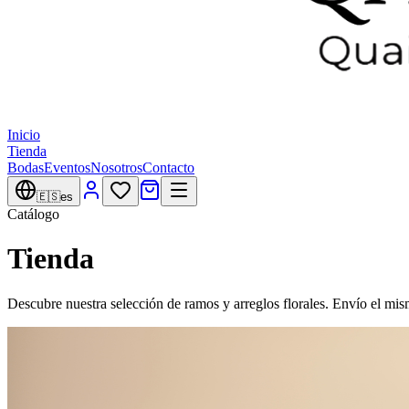
Inicio
Tienda
Bodas
Eventos
Nosotros
Contacto
🇪🇸
es
Catálogo
Tienda
Descubre nuestra selección de ramos y arreglos florales. Envío el mi