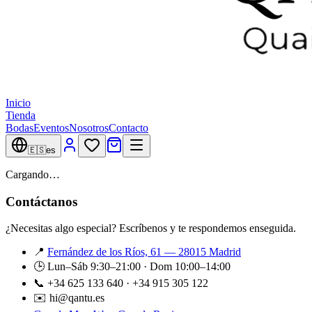
Inicio
Tienda
Bodas
Eventos
Nosotros
Contacto
🇪🇸
es
Cargando…
Contáctanos
¿Necesitas algo especial? Escríbenos y te respondemos enseguida.
📍
Fernández de los Ríos, 61 — 28015 Madrid
🕒 Lun–Sáb 9:30–21:00 · Dom 10:00–14:00
📞 +34 625 133 640 · +34 915 305 122
✉️ hi@qantu.es