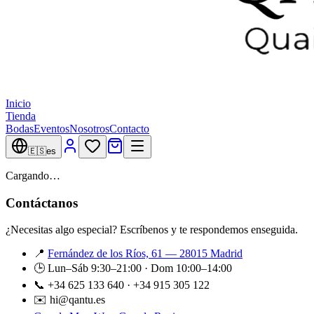
Inicio
Tienda
Bodas
Eventos
Nosotros
Contacto
🇪🇸
es
Cargando…
Contáctanos
¿Necesitas algo especial? Escríbenos y te respondemos enseguida.
📍
Fernández de los Ríos, 61 — 28015 Madrid
🕒 Lun–Sáb 9:30–21:00 · Dom 10:00–14:00
📞 +34 625 133 640 · +34 915 305 122
✉️ hi@qantu.es