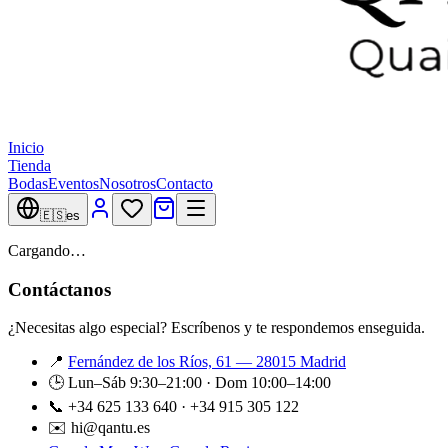
Inicio
Tienda
Bodas
Eventos
Nosotros
Contacto
🇪🇸
es
Cargando…
Contáctanos
¿Necesitas algo especial? Escríbenos y te respondemos enseguida.
📍
Fernández de los Ríos, 61 — 28015 Madrid
🕒 Lun–Sáb 9:30–21:00 · Dom 10:00–14:00
📞 +34 625 133 640 · +34 915 305 122
✉️ hi@qantu.es