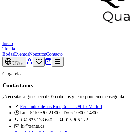
Inicio
Tienda
Bodas
Eventos
Nosotros
Contacto
🇪🇸
es
Cargando…
Contáctanos
¿Necesitas algo especial? Escríbenos y te respondemos enseguida.
📍
Fernández de los Ríos, 61 — 28015 Madrid
🕒 Lun–Sáb 9:30–21:00 · Dom 10:00–14:00
📞 +34 625 133 640 · +34 915 305 122
✉️ hi@qantu.es