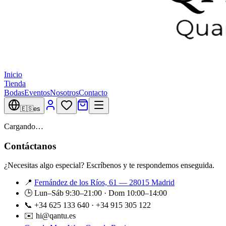
Inicio
Tienda
Bodas
Eventos
Nosotros
Contacto
🇪🇸
es
Cargando…
Contáctanos
¿Necesitas algo especial? Escríbenos y te respondemos enseguida.
📍
Fernández de los Ríos, 61 — 28015 Madrid
🕒 Lun–Sáb 9:30–21:00 · Dom 10:00–14:00
📞 +34 625 133 640 · +34 915 305 122
✉️ hi@qantu.es