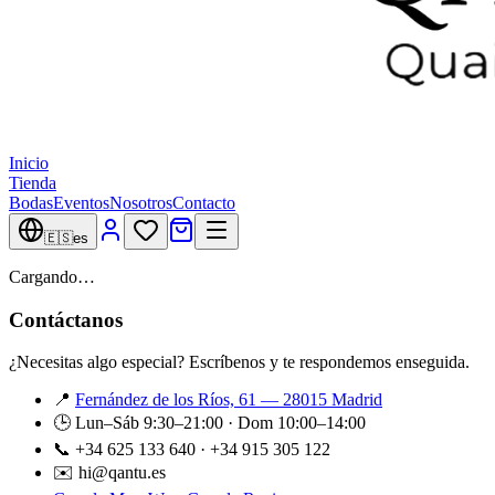
Inicio
Tienda
Bodas
Eventos
Nosotros
Contacto
🇪🇸
es
Cargando…
Contáctanos
¿Necesitas algo especial? Escríbenos y te respondemos enseguida.
📍
Fernández de los Ríos, 61 — 28015 Madrid
🕒 Lun–Sáb 9:30–21:00 · Dom 10:00–14:00
📞 +34 625 133 640 · +34 915 305 122
✉️ hi@qantu.es