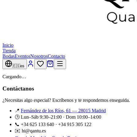
Inicio
Tienda
Bodas
Eventos
Nosotros
Contacto
🇪🇸
es
Cargando…
Contáctanos
¿Necesitas algo especial? Escríbenos y te respondemos enseguida.
📍
Fernández de los Ríos, 61 — 28015 Madrid
🕒 Lun–Sáb 9:30–21:00 · Dom 10:00–14:00
📞 +34 625 133 640 · +34 915 305 122
✉️ hi@qantu.es