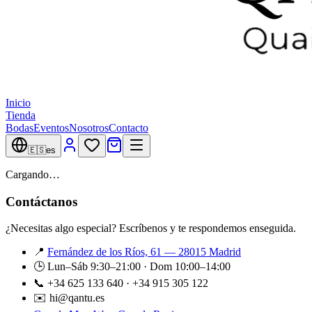
Inicio
Tienda
Bodas
Eventos
Nosotros
Contacto
🇪🇸
es
Cargando…
Contáctanos
¿Necesitas algo especial? Escríbenos y te respondemos enseguida.
📍
Fernández de los Ríos, 61 — 28015 Madrid
🕒 Lun–Sáb 9:30–21:00 · Dom 10:00–14:00
📞 +34 625 133 640 · +34 915 305 122
✉️ hi@qantu.es