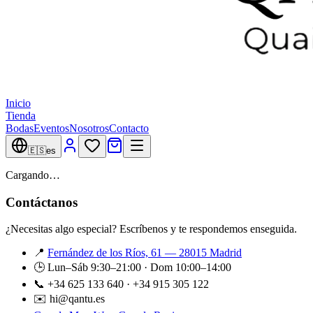
Inicio
Tienda
Bodas
Eventos
Nosotros
Contacto
🇪🇸
es
Cargando…
Contáctanos
¿Necesitas algo especial? Escríbenos y te respondemos enseguida.
📍
Fernández de los Ríos, 61 — 28015 Madrid
🕒 Lun–Sáb 9:30–21:00 · Dom 10:00–14:00
📞 +34 625 133 640 · +34 915 305 122
✉️ hi@qantu.es