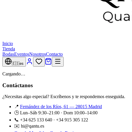
Inicio
Tienda
Bodas
Eventos
Nosotros
Contacto
🇪🇸
es
Cargando…
Contáctanos
¿Necesitas algo especial? Escríbenos y te respondemos enseguida.
📍
Fernández de los Ríos, 61 — 28015 Madrid
🕒 Lun–Sáb 9:30–21:00 · Dom 10:00–14:00
📞 +34 625 133 640 · +34 915 305 122
✉️ hi@qantu.es