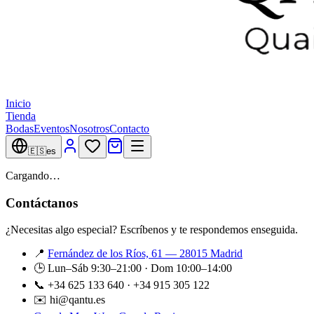
Inicio
Tienda
Bodas
Eventos
Nosotros
Contacto
🇪🇸
es
Cargando…
Contáctanos
¿Necesitas algo especial? Escríbenos y te respondemos enseguida.
📍
Fernández de los Ríos, 61 — 28015 Madrid
🕒 Lun–Sáb 9:30–21:00 · Dom 10:00–14:00
📞 +34 625 133 640 · +34 915 305 122
✉️ hi@qantu.es